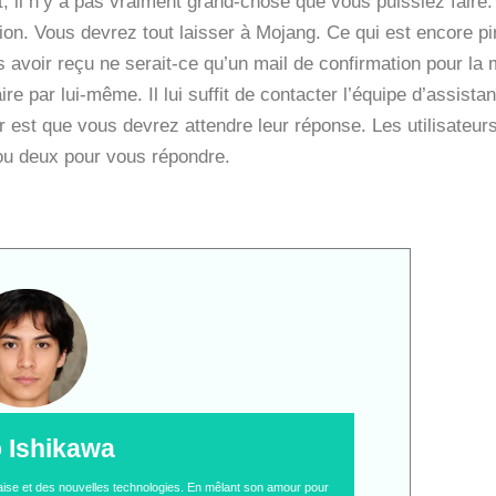
, il n’y a pas vraiment grand-chose que vous puissiez faire
ion. Vous devrez tout laisser à Mojang. Ce qui est encore pir
avoir reçu ne serait-ce qu’un mail de confirmation pour la mi
aire par lui-même. Il lui suffit de contacter l’équipe d’assist
est que vous devrez attendre leur réponse. Les utilisateurs
ou deux pour vous répondre.
o Ishikawa
naise et des nouvelles technologies. En mêlant son amour pour