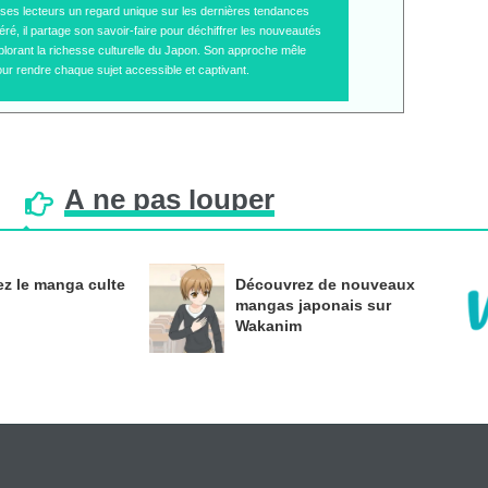
 à ses lecteurs un regard unique sur les dernières tendances
é, il partage son savoir-faire pour déchiffrer les nouveautés
plorant la richesse culturelle du Japon. Son approche mêle
ur rendre chaque sujet accessible et captivant.
À
ne
pas
louper
z le manga culte
Découvrez de nouveaux
mangas japonais sur
Wakanim