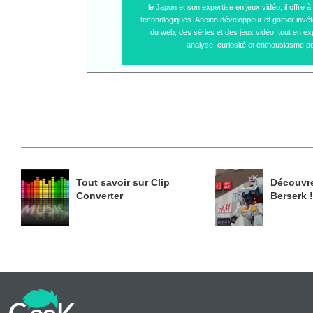
le Japon et son expertise en jeux vidéo, il offre
technologiques. Ancien développeur et gamer invétér
du web, des séries et des jeux vidéo, tout en ex
analyse, curiosité et enthousiasme po
Tout savoir sur Clip
Découvre
Converter
Berserk !