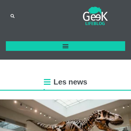
Les
news