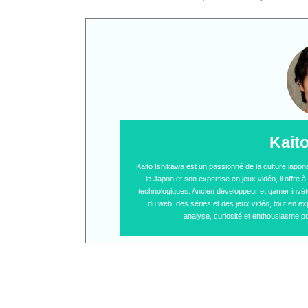
Kait
Kaito Ishikawa est un passionné de la culture japo
le Japon et son expertise en jeux vidéo, il offre
technologiques. Ancien développeur et gamer invétér
du web, des séries et des jeux vidéo, tout en ex
analyse, curiosité et enthousiasme po