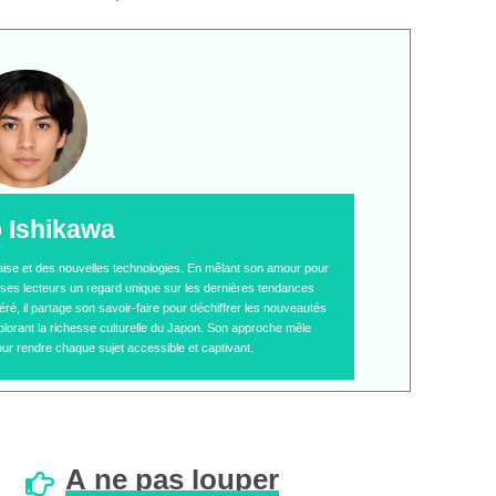
o Ishikawa
naise et des nouvelles technologies. En mêlant son amour pour
 à ses lecteurs un regard unique sur les dernières tendances
é, il partage son savoir-faire pour déchiffrer les nouveautés
plorant la richesse culturelle du Japon. Son approche mêle
ur rendre chaque sujet accessible et captivant.
À
ne
pas
louper