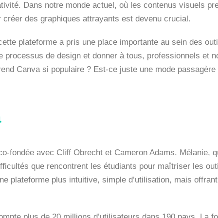
éativité. Dans notre monde actuel, où les contenus visuels p
r créer des graphiques attrayants est devenu crucial.
cette plateforme a pris une place importante au sein des out
 le processus de design et donner à tous, professionnels et n
rend Canva si populaire ? Est-ce juste une mode passagère 
a
co-fondée avec Cliff Obrecht et Cameron Adams. Mélanie, qu
ifficultés que rencontrent les étudiants pour maîtriser les out
e plateforme plus intuitive, simple d’utilisation, mais offran
ompte plus de 20 millions d’utilisateurs dans 190 pays. La 