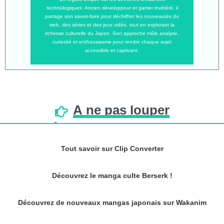
technologiques. Ancien développeur et gamer invétéré, il
partage son savoir-faire pour déchiffrer les nouveautés du
web, des séries et des jeux vidéo, tout en explorant la
richesse culturelle du Japon. Son approche mêle analyse,
curiosité et enthousiasme pour rendre chaque sujet
accessible et captivant.
À
ne
pas
louper
Tout savoir sur Clip Converter
Découvrez le manga culte Berserk !
Découvrez de nouveaux mangas japonais sur Wakanim