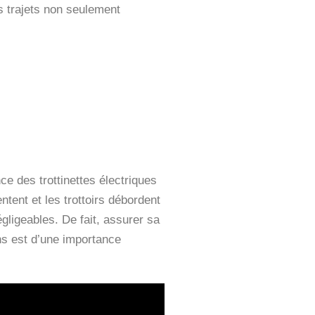
s trajets non seulement
ce des trottinettes électriques
tent et les trottoirs débordent
gligeables. De fait, assurer sa
ons est d’une importance