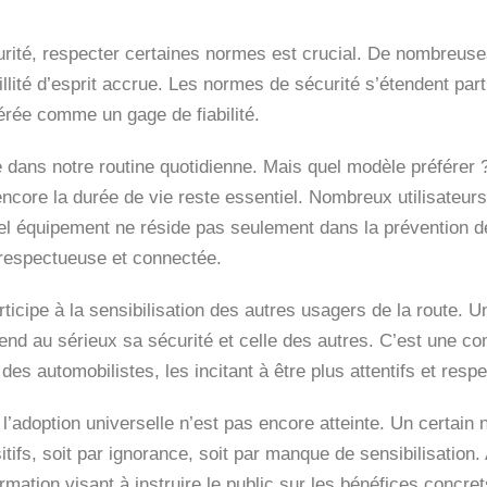
rité, respecter certaines normes est crucial. De nombreuses 
uillité d’esprit accrue. Les normes de sécurité s’étendent part
rée comme un gage de fiabilité.
te dans notre routine quotidienne. Mais quel modèle préférer
ou encore la durée de vie reste essentiel. Nombreux utilisateu
 tel équipement ne réside pas seulement dans la prévention 
respectueuse et connectée.
rticipe à la sensibilisation des autres usagers de la route. U
rend au sérieux sa sécurité et celle des autres. C’est une c
es automobilistes, les incitant à être plus attentifs et resp
’adoption universelle n’est pas encore atteinte. Un certain 
ifs, soit par ignorance, soit par manque de sensibilisation. 
ion visant à instruire le public sur les bénéfices concrets 