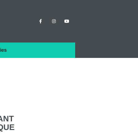
ies
ANT
QUE