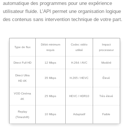
automatique des programmes pour une expérience
utilisateur fluide. L’API permet une organisation logique
des contenus sans intervention technique de votre part.
Débit minimum
Codec vidéo
Impact
Type de flux
requis
utilisé
processeur
Direct Full HD
12 Mbps
H.264 / AVC
Modéré
Direct Ultra
35 Mbps
H.265 / HEVC
Élevé
HD 4K
VOD Cinéma
25 Mbps
HEVC / HDR10
Très élevé
4K
Replay
10 Mbps
Adaptatif
Faible
(Timeshift)