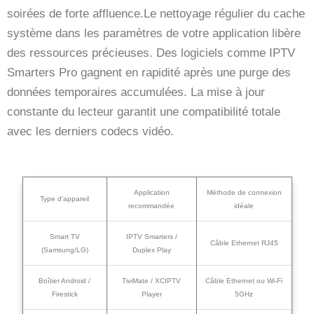
soirées de forte affluence.Le nettoyage régulier du cache
système dans les paramètres de votre application libère
des ressources précieuses. Des logiciels comme IPTV
Smarters Pro gagnent en rapidité après une purge des
données temporaires accumulées. La mise à jour
constante du lecteur garantit une compatibilité totale
avec les derniers codecs vidéo.
Application
Méthode de connexion
Type d’appareil
recommandée
idéale
Smart TV
IPTV Smarters /
Câble Ethernet RJ45
(Samsung/LG)
Duplex Play
Boîtier Android /
TiviMate / XCIPTV
Câble Ethernet ou Wi-Fi
Firestick
Player
5GHz