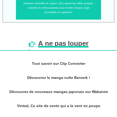
richesse culturelle du Japon. Son approche mêle analyse,
curiosité et enthousiasme pour rendre chaque sujet
accessible et captivant.
À
ne
pas
louper
Tout savoir sur Clip Converter
Découvrez le manga culte Berserk !
Découvrez de nouveaux mangas japonais sur Wakanim
Vinted, Ce site de vente qui a le vent en poupe