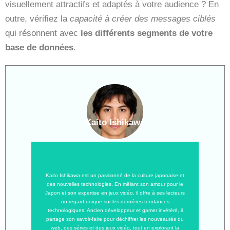
visuellement attractifs et adaptés à votre audience ? En
outre, vérifiez la
capacité à créer des messages ciblés
qui résonnent avec
les différents segments de votre
base de données
.
Kaito Ishikawa
Kaito Ishikawa est un passionné de la culture japonaise et
des nouvelles technologies. En mêlant son amour pour le
Japon et son expertise en jeux vidéo, il offre à ses lecteurs
un regard unique sur les dernières tendances
technologiques. Ancien développeur et gamer invétéré, il
partage son savoir-faire pour déchiffrer les nouveautés du
web, des séries et des jeux vidéo, tout en explorant la