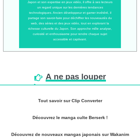
Japon et son expertise en jeux vidéo, il offre à ses lecteurs
un regard unique sur les dernières tendances
technologiques. Ancien développeur et gamer invétéré, il
partage son savoir-faire pour déchiffrer les nouveautés du
web, des séries et des jeux vidéo, tout en explorant la
richesse culturelle du Japon. Son approche mêle analyse,
curiosité et enthousiasme pour rendre chaque sujet
accessible et captivant.
À
ne
pas
louper
Tout savoir sur Clip Converter
Découvrez le manga culte Berserk !
Découvrez de nouveaux mangas japonais sur Wakanim