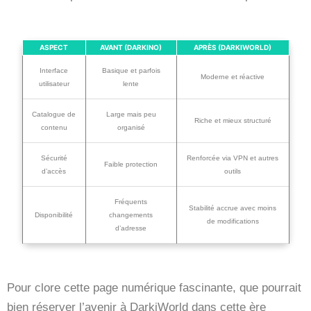
ASPECT
AVANT (DARKINO)
APRÈS (DARKIWORLD)
Interface
Basique et parfois
Moderne et réactive
utilisateur
lente
Catalogue de
Large mais peu
Riche et mieux structuré
contenu
organisé
Sécurité
Renforcée via VPN et autres
Faible protection
d’accès
outils
Fréquents
Stabilité accrue avec moins
Disponibilité
changements
de modifications
d’adresse
Pour clore cette page numérique fascinante, que pourrait
bien réserver l’avenir à DarkiWorld dans cette ère