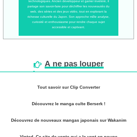
technologiques. Ancien développeur et gamer invétéré, il
partage son savoir-faire pour déchiffrer les nouveautés du
web, des séries et des jeux vidéo, tout en explorant la
richesse culturelle du Japon. Son approche mêle analyse,
curiosité et enthousiasme pour rendre chaque sujet
accessible et captivant.
À
ne
pas
louper
Tout savoir sur Clip Converter
Découvrez le manga culte Berserk !
Découvrez de nouveaux mangas japonais sur Wakanim
Vinted, Ce site de vente qui a le vent en poupe