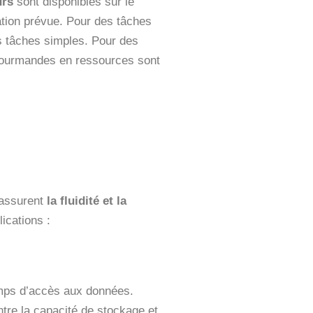
urs
sont disponibles sur le
tion prévue. Pour des tâches
es tâches simples. Pour des
gourmandes en ressources sont
 assurent
la fluidité et la
ications :
temps d’accès aux données.
ntre la capacité de stockage et