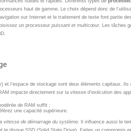
formances fluides et rapides. Différents types de
processe
ocesseurs haut de gamme. Le choix dépend donc de l’utilisa
vigation sur Internet et le traitement de texte font partie d
oisissez un processeur
puissant et multicœur
. Les tâches 
3D.
ge
t l’espace de stockage sont deux éléments capitaux. Ils
RAM impacte directement sur la vitesse d’exécution des appl
modérée de RAM suffit ;
éférez une capacité supérieure.
la vitesse de démarrage du système
. Il influence aussi le 
 et le disque SSD (Solid State Drive). Faites un compromis e