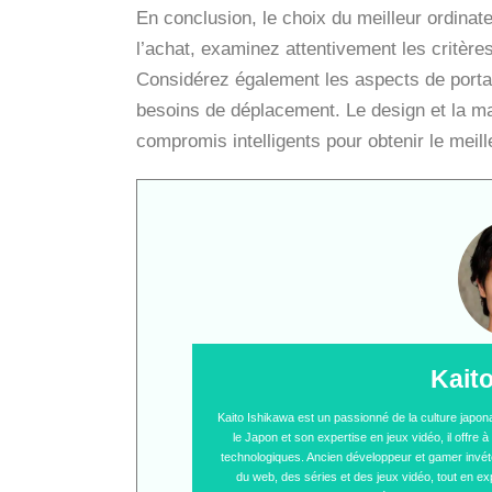
En conclusion, le choix du meilleur ordinate
l’achat, examinez attentivement les critè
Considérez également les aspects de portabi
besoins de déplacement. Le design et la ma
compromis intelligents pour obtenir le meill
Kait
Kaito Ishikawa est un passionné de la culture japo
le Japon et son expertise en jeux vidéo, il offre
technologiques. Ancien développeur et gamer invétér
du web, des séries et des jeux vidéo, tout en ex