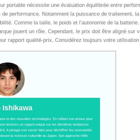
ur portable nécessite une évaluation équilibrée entre perfor
res de performance. Notamment la puissance de traitement, 
lité. Comme la taille, le poids et l’autonomie de la batterie
rque jouent un rôle. Cependant, le prix doit être aligné su
eur rapport qualité-prix. Considérez toujours votre utilisation
o Ishikawa
naise et des nouvelles technologies. En mêlant son amour pour
 à ses lecteurs un regard unique sur les dernières tendances
é, il partage son savoir-faire pour déchiffrer les nouveautés
plorant la richesse culturelle du Japon. Son approche mêle