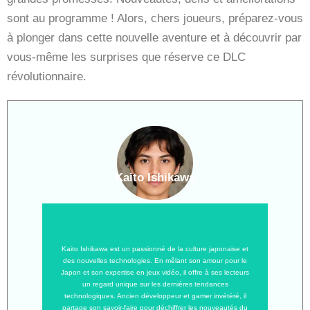
sont au programme ! Alors, chers joueurs, préparez-vous
à plonger dans cette nouvelle aventure et à découvrir par
vous-même les surprises que réserve ce DLC
révolutionnaire.
Kaito Ishikawa
Kaito Ishikawa est un passionné de la culture japonaise et
des nouvelles technologies. En mêlant son amour pour le
Japon et son expertise en jeux vidéo, il offre à ses lecteurs
un regard unique sur les dernières tendances
technologiques. Ancien développeur et gamer invétéré, il
partage son savoir-faire pour déchiffrer les nouveautés du