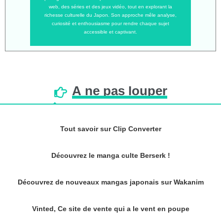
web, des séries et des jeux vidéo, tout en explorant la
richesse culturelle du Japon. Son approche mêle analyse,
curiosité et enthousiasme pour rendre chaque sujet
accessible et captivant.
À
ne
pas
louper
Tout savoir sur Clip Converter
Découvrez le manga culte Berserk !
Découvrez de nouveaux mangas japonais sur Wakanim
Vinted, Ce site de vente qui a le vent en poupe