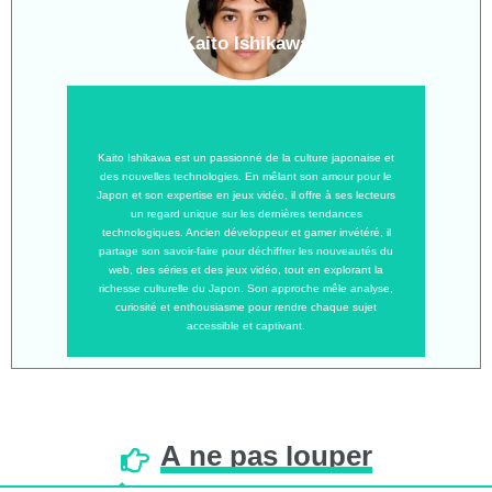
Kaito Ishikawa
Kaito Ishikawa est un passionné de la culture japonaise et
des nouvelles technologies. En mêlant son amour pour le
Japon et son expertise en jeux vidéo, il offre à ses lecteurs
un regard unique sur les dernières tendances
technologiques. Ancien développeur et gamer invétéré, il
partage son savoir-faire pour déchiffrer les nouveautés du
web, des séries et des jeux vidéo, tout en explorant la
richesse culturelle du Japon. Son approche mêle analyse,
curiosité et enthousiasme pour rendre chaque sujet
accessible et captivant.
À
ne
pas
louper