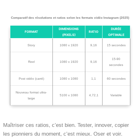
Comparatif des résolutions et ratios selon les formats vidéo Instagram (2025)
DIMENSIONS
DURÉE
FORMAT
RATIO
(PIXELS)
OPTIMALE
Story
1080 x 1920
9,16
15 secondes
15-90
Reel
1080 x 1920
9,16
secondes
Post vidéo (carré)
1080 x 1080
1,1
60 secondes
Nouveau format ultra-
5100 x 1080
4,72,1
Variable
large
Maîtriser ces ratios, c’est bien. Tester, innover, copier
les pionniers du moment, c’est mieux. Oser et voir.