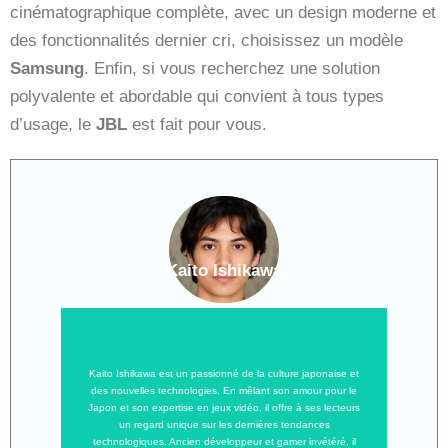
cinématographique complète, avec un design moderne et
des fonctionnalités dernier cri, choisissez un modèle
Samsung
. Enfin, si vous recherchez une solution
polyvalente et abordable qui convient à tous types
d’usage, le
JBL
est fait pour vous.
Kaito Ishikawa
Kaito Ishikawa est un passionné de la culture japonaise et
des nouvelles technologies. En mêlant son amour pour le
Japon et son expertise en jeux vidéo, il offre à ses lecteurs
un regard unique sur les dernières tendances
technologiques. Ancien développeur et gamer invétéré, il