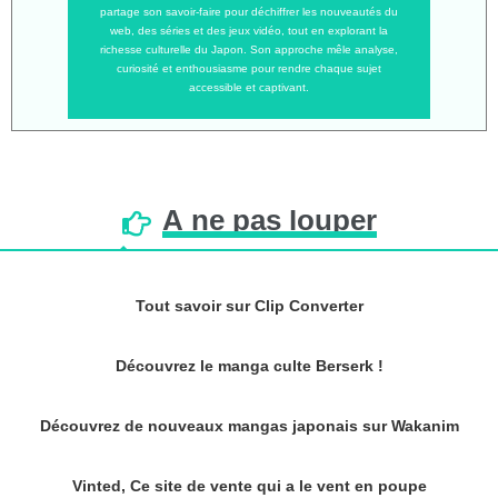
partage son savoir-faire pour déchiffrer les nouveautés du
web, des séries et des jeux vidéo, tout en explorant la
richesse culturelle du Japon. Son approche mêle analyse,
curiosité et enthousiasme pour rendre chaque sujet
accessible et captivant.
À
ne
pas
louper
Tout savoir sur Clip Converter
Découvrez le manga culte Berserk !
Découvrez de nouveaux mangas japonais sur Wakanim
Vinted, Ce site de vente qui a le vent en poupe