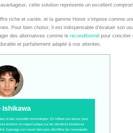
x avantageux, cette solution représente un excellent comprom
re riche et variée, et la gamme Honor s’impose comme une 
s. Pour bien choisir, il est indispensable d’évaluer son usa
sager des alternatives comme le
reconditionné
pour concilier 
durable et parfaitement adapté à vos attentes.
o Ishikawa
naise et des nouvelles technologies. En mêlant son amour pour
 à ses lecteurs un regard unique sur les dernières tendances
é, il partage son savoir-faire pour déchiffrer les nouveautés