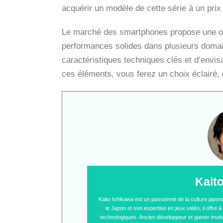
acquérir un modèle de cette série à un pri
Le marché des smartphones propose une off
performances solides dans plusieurs domaine
caractéristiques techniques clés et d’envi
ces éléments, vous ferez un choix éclairé, 
Kait
Kaito Ishikawa est un passionné de la culture japo
le Japon et son expertise en jeux vidéo, il offre
technologiques. Ancien développeur et gamer invétér