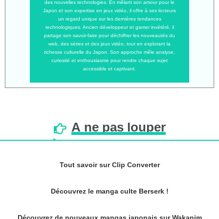
des nouvelles technologies. En mêlant son amour pour le
Japon et son expertise en jeux vidéo, il offre à ses lecteurs
un regard unique sur les dernières tendances
technologiques. Ancien développeur et gamer invétéré, il
partage son savoir-faire pour déchiffrer les nouveautés du
web, des séries et des jeux vidéo, tout en explorant la
richesse culturelle du Japon. Son approche mêle analyse,
curiosité et enthousiasme pour rendre chaque sujet
accessible et captivant.
À
ne
pas
louper
Tout savoir sur Clip Converter
Découvrez le manga culte Berserk !
Découvrez de nouveaux mangas japonais sur Wakanim