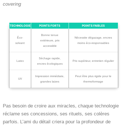
covering
TECHNOLOGIE
POINTS FORTS
POINTS FAIBLES
Bonne tenue
Éco-
Nécessite dégazage, encres
extérieure, prix
solvant
moins éco-responsables
accessible
Séchage rapide,
Latex
Prix supérieur, entretien régulier
encres écologiques
Impression immédiate,
Peut être plus rigide pour le
UV
grandes laizes
thermoformage
Pas besoin de croire aux miracles, chaque technologie
réclame ses concessions, ses rituels, ses colères
parfois. L’ami du détail criera pour la profondeur de