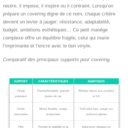
neutre, il impose, il inspire ou il contraint. Lorsqu’on
prépare un covering digne de ce nom, chaque critère
devient un levier à jauger: résistance, adaptabilité,
budget, ambitions esthétiques… Ce petit manège
complexe offre un équilibre fragile, celui qui marie
l’imprimante et l’encre avec le bon vinyle.
Comparatif des principaux supports pour covering
SUPPORT
CARACTÉRISTIQUES
AVANTAGES
Vinyle
Thermoformable, grande
Résiste mieux aux courbes
polymère
durée de vie
et UV
Vinyle
Moins flexible, usage
Coût plus bas, usage sur
monomère
temporaire
surfaces planes
Film
Permet la visibilité et la
Idéal pour vitrages ou