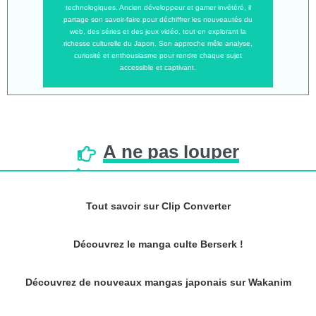
technologiques. Ancien développeur et gamer invétéré, il
partage son savoir-faire pour déchiffrer les nouveautés du
web, des séries et des jeux vidéo, tout en explorant la
richesse culturelle du Japon. Son approche mêle analyse,
curiosité et enthousiasme pour rendre chaque sujet
accessible et captivant.
À
ne
pas
louper
Tout savoir sur Clip Converter
Découvrez le manga culte Berserk !
Découvrez de nouveaux mangas japonais sur Wakanim