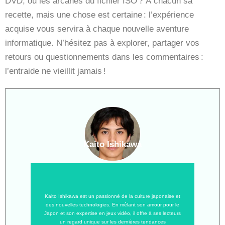
DVD, ou les arcanes du fichier ISO ? À chacun sa
recette, mais une chose est certaine : l’expérience
acquise vous servira à chaque nouvelle aventure
informatique. N’hésitez pas à explorer, partager vos
retours ou questionnements dans les commentaires :
l’entraide ne vieillit jamais !
Kaito Ishikawa
Kaito Ishikawa est un passionné de la culture japonaise et
des nouvelles technologies. En mêlant son amour pour le
Japon et son expertise en jeux vidéo, il offre à ses lecteurs
un regard unique sur les dernières tendances