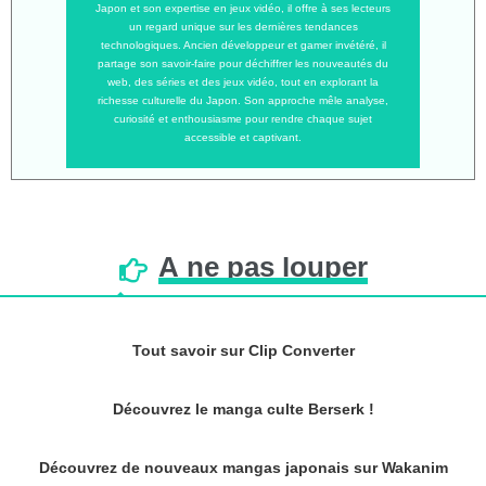
Japon et son expertise en jeux vidéo, il offre à ses lecteurs
un regard unique sur les dernières tendances
technologiques. Ancien développeur et gamer invétéré, il
partage son savoir-faire pour déchiffrer les nouveautés du
web, des séries et des jeux vidéo, tout en explorant la
richesse culturelle du Japon. Son approche mêle analyse,
curiosité et enthousiasme pour rendre chaque sujet
accessible et captivant.
À
ne
pas
louper
Tout savoir sur Clip Converter
Découvrez le manga culte Berserk !
Découvrez de nouveaux mangas japonais sur Wakanim