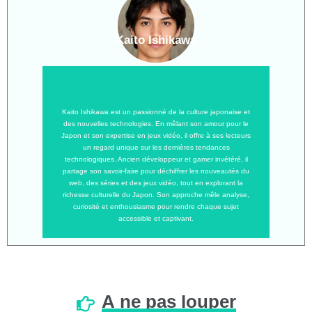
Kaito Ishikawa
Kaito Ishikawa est un passionné de la culture japonaise et
des nouvelles technologies. En mêlant son amour pour le
Japon et son expertise en jeux vidéo, il offre à ses lecteurs
un regard unique sur les dernières tendances
technologiques. Ancien développeur et gamer invétéré, il
partage son savoir-faire pour déchiffrer les nouveautés du
web, des séries et des jeux vidéo, tout en explorant la
richesse culturelle du Japon. Son approche mêle analyse,
curiosité et enthousiasme pour rendre chaque sujet
accessible et captivant.
À
ne
pas
louper