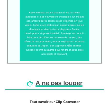
Kaito Ishikawa est un passionné de la culture
japonaise et des nouvelles technologies. En mêlant
son amour pour le Japon et son expertise en jeux
vidéo, il offre à ses lecteurs un regard unique sur les
dernières tendances technologiques. Ancien
développeur et gamer invétéré, il partage son savoir-
faire pour déchiffrer les nouveautés du web, des
séries et des jeux vidéo, tout en explorant la richesse
culturelle du Japon. Son approche mêle analyse,
curiosité et enthousiasme pour rendre chaque sujet
accessible et captivant.
À
ne
pas
louper
Tout savoir sur Clip Converter