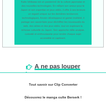
Kaito Ishikawa est un passionné de la culture japonaise et
des nouvelles technologies. En mêlant son amour pour le
Japon et son expertise en jeux vidéo, il offre à ses lecteurs
un regard unique sur les dernières tendances
technologiques. Ancien développeur et gamer invétéré, il
partage son savoir-faire pour déchiffrer les nouveautés du
web, des séries et des jeux vidéo, tout en explorant la
richesse culturelle du Japon. Son approche mêle analyse,
curiosité et enthousiasme pour rendre chaque sujet
accessible et captivant.
À
ne
pas
louper
Tout savoir sur Clip Converter
Découvrez le manga culte Berserk !