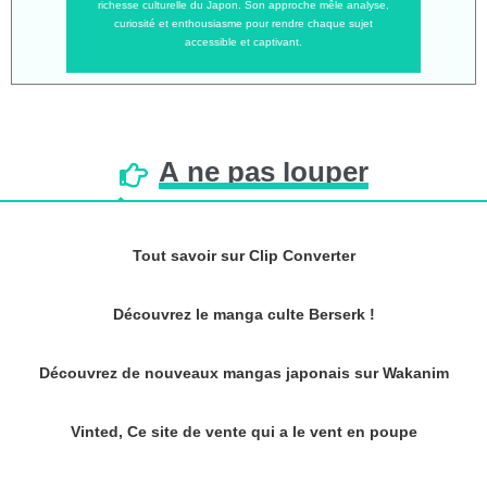
richesse culturelle du Japon. Son approche mêle analyse,
curiosité et enthousiasme pour rendre chaque sujet
accessible et captivant.
À
ne
pas
louper
Tout savoir sur Clip Converter
Découvrez le manga culte Berserk !
Découvrez de nouveaux mangas japonais sur Wakanim
Vinted, Ce site de vente qui a le vent en poupe