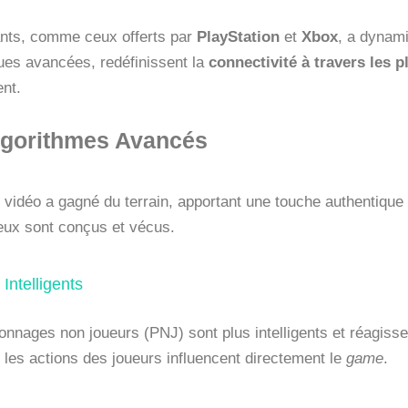
ants, comme ceux offerts par
PlayStation
et
Xbox
, a dynam
ues avancées, redéfinissent la
connectivité à travers les 
ent.
 Algorithmes Avancés
trie vidéo a gagné du terrain, apportant une touche authentiqu
jeux sont conçus et vécus.
ntelligents
nnages non joueurs (PNJ) sont plus intelligents et réagisse
les actions des joueurs influencent directement le
game
.