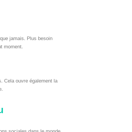
que jamais. Plus besoin
out moment.
s. Cela ouvre également la
e.
u
ctions sociales dans le monde