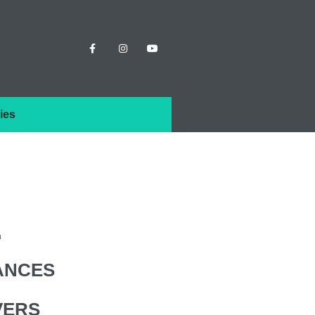
ies
m
ANCES
VERS