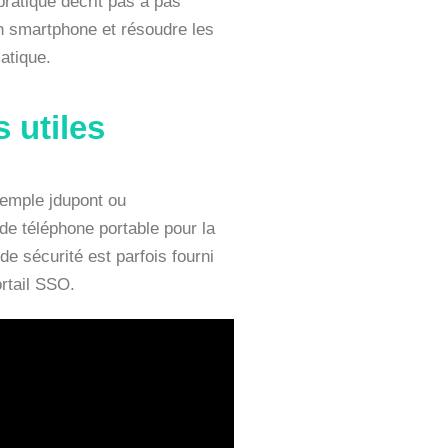
ratique décrit pas à pas
n smartphone et résoudre les
atique.
 utiles
xemple jdupont ou
e téléphone portable pour la
de sécurité est parfois fourni
ortail SSO.