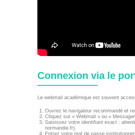
Connexion via le por
Le webmail académique est souvent accessib
Ouvrez le navigateur recommandé et re
Cliquez sur « Webmail » ou « Messageri
Saisissez votre identifiant exact : atten
normandie.fr
).
Entrez votre mot de passe institutionnel