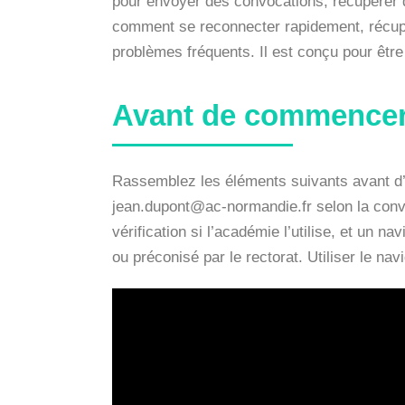
pour envoyer des convocations, récupérer d
comment se reconnecter rapidement, récupé
problèmes fréquents. Il est conçu pour être
Avant de commencer :
Rassemblez les éléments suivants avant d’en
jean.dupont@ac-normandie.fr
selon la conv
vérification si l’académie l’utilise, et un 
ou préconisé par le rectorat. Utiliser le nav