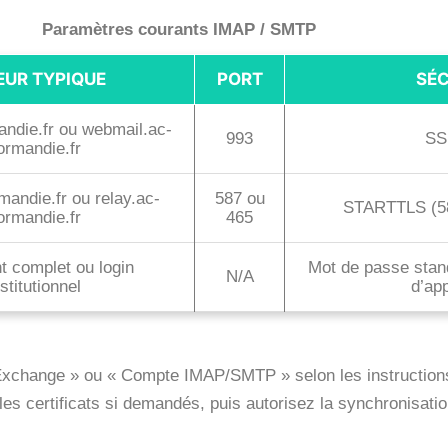
Paramètres courants IMAP / SMTP
EUR TYPIQUE
PORT
SÉC
ndie.fr ou webmail.ac-
993
SS
ormandie.fr
andie.fr ou relay.ac-
587 ou
STARTTLS (58
ormandie.fr
465
nt complet ou login
Mot de passe stan
N/A
nstitutionnel
d’app
change » ou « Compte IMAP/SMTP » selon les instructions. E
es certificats si demandés, puis autorisez la synchronisatio