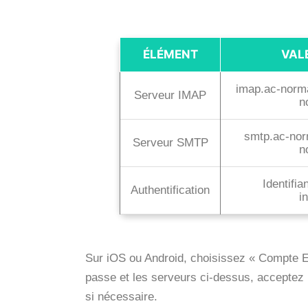
ÉLÉMENT
VAL
imap.ac-norma
Serveur IMAP
n
smtp.ac-norm
Serveur SMTP
n
Identifia
Authentification
i
Sur iOS ou Android, choisissez « Compte Ex
passe et les serveurs ci-dessus, acceptez l
si nécessaire.