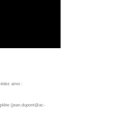
édez ainsi :
plète (
jean.dupont@ac-