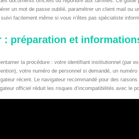
es documents officiels ou répondre aux familles. Ce guide p
rer un mot de passe oublié, paramétrer un client mail ou u
 suivi facilement même si vous n’êtes pas spécialiste inform
 préparation et informations
tamer la procédure : votre identifiant institutionnel (par e
ention), votre numéro de personnel si demandé, un numéro d
navigateur récent. Le navigateur recommandé pour des raisons 
igateur officiel réduit les risques d’incompatibilités avec le p