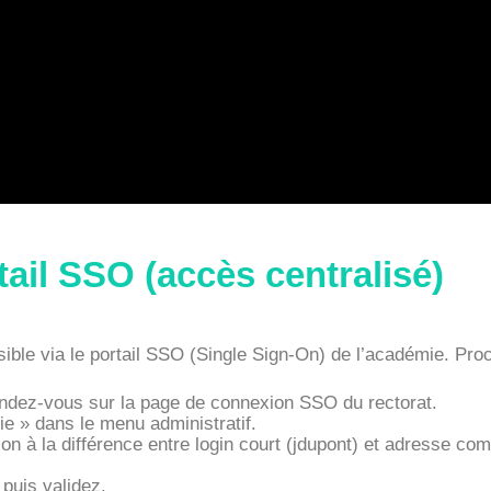
tail SSO (accès centralisé)
le via le portail SSO (Single Sign-On) de l’académie. Proc
ndez-vous sur la page de connexion SSO du rectorat.
e » dans le menu administratif.
tion à la différence entre login court (jdupont) et adresse com
 puis validez.