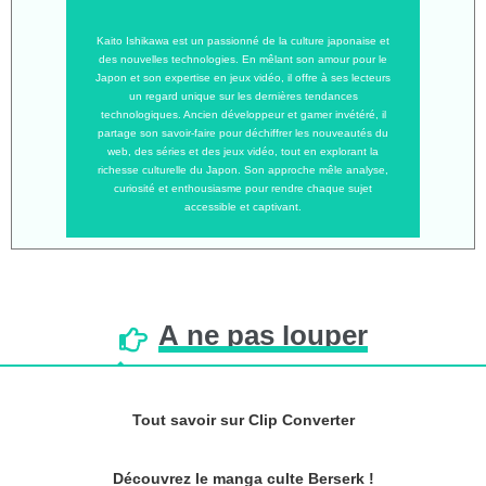
Kaito Ishikawa est un passionné de la culture japonaise et
des nouvelles technologies. En mêlant son amour pour le
Japon et son expertise en jeux vidéo, il offre à ses lecteurs
un regard unique sur les dernières tendances
technologiques. Ancien développeur et gamer invétéré, il
partage son savoir-faire pour déchiffrer les nouveautés du
web, des séries et des jeux vidéo, tout en explorant la
richesse culturelle du Japon. Son approche mêle analyse,
curiosité et enthousiasme pour rendre chaque sujet
accessible et captivant.
À
ne
pas
louper
Tout savoir sur Clip Converter
Découvrez le manga culte Berserk !