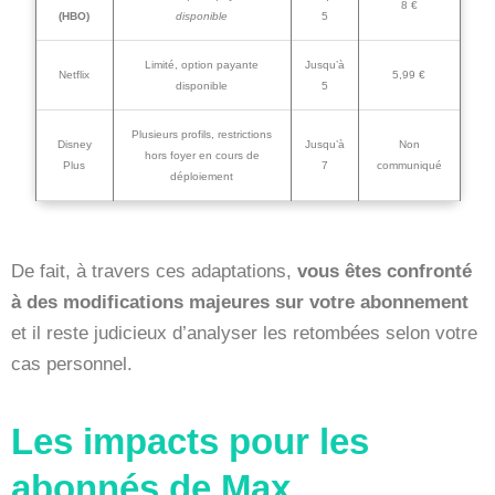
8 €
(HBO)
disponible
5
Limité, option payante
Jusqu’à
Netflix
5,99 €
disponible
5
Plusieurs profils, restrictions
Disney
Jusqu’à
Non
hors foyer en cours de
Plus
7
communiqué
déploiement
De fait, à travers ces adaptations,
vous êtes confronté
à des modifications majeures sur votre abonnement
et il reste judicieux d’analyser les retombées selon votre
cas personnel.
Les impacts pour les
abonnés de Max