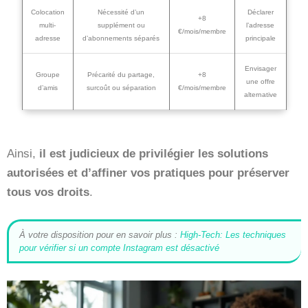
Colocation
Nécessité d’un
Déclarer
+8
multi-
supplément ou
l’adresse
€/mois/membre
adresse
d’abonnements séparés
principale
Envisager
Groupe
Précarité du partage,
+8
une offre
d’amis
surcoût ou séparation
€/mois/membre
alternative
Ainsi,
il est judicieux de privilégier les solutions
autorisées et d’affiner vos pratiques pour préserver
tous vos droits
.
À votre disposition pour en savoir plus :
High-Tech: Les techniques
pour vérifier si un compte Instagram est désactivé