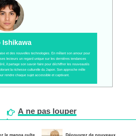
o Ishikawa
naise et des nouvelles technologies. En mêlant son amour pour
 à ses lecteurs un regard unique sur les dernières tendances
é, il partage son savoir-faire pour déchiffrer les nouveautés
plorant la richesse culturelle du Japon. Son approche mêle
ur rendre chaque sujet accessible et captivant.
À
ne
pas
louper
z le manga culte
Découvrez de nouveaux