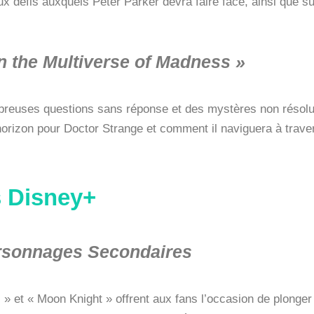
 défis auxquels Peter Parker devra faire face, ainsi que sur
in the Multiverse of Madness »
mbreuses questions sans réponse et des mystères non résol
horizon pour Doctor Strange et comment il naviguera à travers
s Disney+
ersonnages Secondaires
 » et « Moon Knight » offrent aux fans l’occasion de plonge