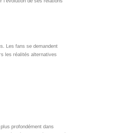
 l’évolution de ses relations
us. Les fans se demandent
 les réalités alternatives
r plus profondément dans