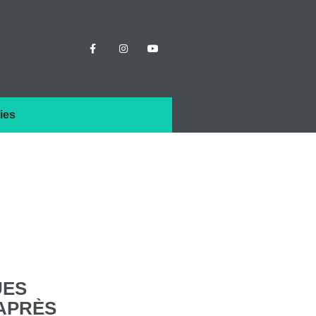
ies
UES
APRÈS