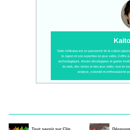
Kait
Kaito Ishikawa est un passionné de la culture japo
le Japon et son expertise en jeux vidéo, il offre
technologiques. Ancien développeur et gamer invétér
du web, des séries et des jeux vidéo, tout en ex
analyse, curiosité et enthousiasme po
Tout savoir sur Clip
Découvre