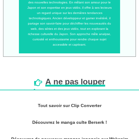
des nouvelles technologies. En mêlant son amour pour le
Japon et son expertise en jeux vidéo, il offre à ses lecteurs
un regard unique sur les dernières tendances
technologiques. Ancien développeur et gamer invétéré, il
partage son savoir-faire pour déchiffrer les nouveautés du
web, des séries et des jeux vidéo, tout en explorant la
richesse culturelle du Japon. Son approche mêle analyse,
curiosité et enthousiasme pour rendre chaque sujet
accessible et captivant.
À
ne
pas
louper
Tout savoir sur Clip Converter
Découvrez le manga culte Berserk !