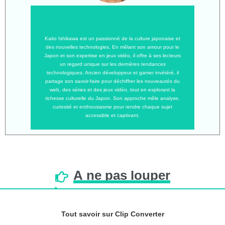
Kaito Ishikawa est un passionné de la culture japonaise et
des nouvelles technologies. En mêlant son amour pour le
Japon et son expertise en jeux vidéo, il offre à ses lecteurs
un regard unique sur les dernières tendances
technologiques. Ancien développeur et gamer invétéré, il
partage son savoir-faire pour déchiffrer les nouveautés du
web, des séries et des jeux vidéo, tout en explorant la
richesse culturelle du Japon. Son approche mêle analyse,
curiosité et enthousiasme pour rendre chaque sujet
accessible et captivant.
À
ne
pas
louper
Tout savoir sur Clip Converter