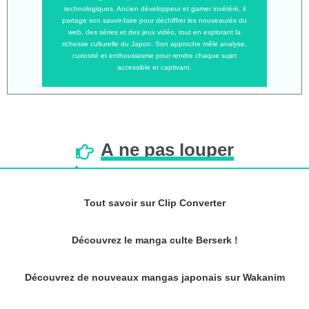
technologiques. Ancien développeur et gamer invétéré, il
partage son savoir-faire pour déchiffrer les nouveautés du
web, des séries et des jeux vidéo, tout en explorant la
richesse culturelle du Japon. Son approche mêle analyse,
curiosité et enthousiasme pour rendre chaque sujet
accessible et captivant.
À
ne
pas
louper
Tout savoir sur Clip Converter
Découvrez le manga culte Berserk !
Découvrez de nouveaux mangas japonais sur Wakanim