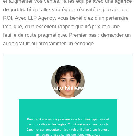
et augmenter vos ventes, faites équipe avec une
agence
de publicité
qui allie stratégie, créativité et pilotage du
ROI. Avec LLP Agency, vous bénéficiez d’un partenaire
impliqué, d’un excellent rapport qualité/prix et d’une
feuille de route pragmatique. Premier pas : demander un
audit gratuit ou programmer un échange.
Kaito Ishikawa
Kaito Ishikawa est un passionné de la culture japonaise et
des nouvelles technologies. En mêlant son amour pour le
Japon et son expertise en jeux vidéo, il offre à ses lecteurs
un regard unique sur les dernières tendances