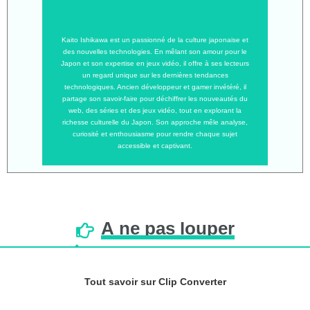
Kaito Ishikawa est un passionné de la culture japonaise et
des nouvelles technologies. En mêlant son amour pour le
Japon et son expertise en jeux vidéo, il offre à ses lecteurs
un regard unique sur les dernières tendances
technologiques. Ancien développeur et gamer invétéré, il
partage son savoir-faire pour déchiffrer les nouveautés du
web, des séries et des jeux vidéo, tout en explorant la
richesse culturelle du Japon. Son approche mêle analyse,
curiosité et enthousiasme pour rendre chaque sujet
accessible et captivant.
À
ne
pas
louper
Tout savoir sur Clip Converter