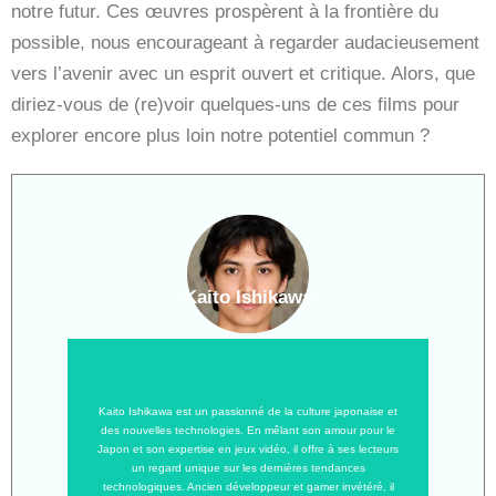
notre futur. Ces œuvres prospèrent à la frontière du
possible, nous encourageant à regarder audacieusement
vers l’avenir avec un esprit ouvert et critique. Alors, que
diriez-vous de (re)voir quelques-uns de ces films pour
explorer encore plus loin notre potentiel commun ?
Kaito Ishikawa
Kaito Ishikawa est un passionné de la culture japonaise et
des nouvelles technologies. En mêlant son amour pour le
Japon et son expertise en jeux vidéo, il offre à ses lecteurs
un regard unique sur les dernières tendances
technologiques. Ancien développeur et gamer invétéré, il