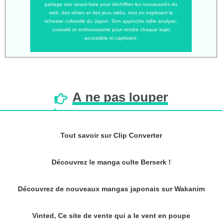
partage son savoir-faire pour déchiffrer les nouveautés du
web, des séries et des jeux vidéo, tout en explorant la
richesse culturelle du Japon. Son approche mêle analyse,
curiosité et enthousiasme pour rendre chaque sujet
accessible et captivant.
À
ne
pas
louper
Tout savoir sur Clip Converter
Découvrez le manga culte Berserk !
Découvrez de nouveaux mangas japonais sur Wakanim
Vinted, Ce site de vente qui a le vent en poupe