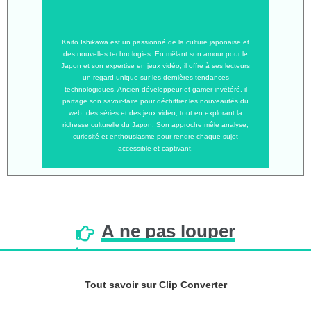
Kaito Ishikawa est un passionné de la culture japonaise et
des nouvelles technologies. En mêlant son amour pour le
Japon et son expertise en jeux vidéo, il offre à ses lecteurs
un regard unique sur les dernières tendances
technologiques. Ancien développeur et gamer invétéré, il
partage son savoir-faire pour déchiffrer les nouveautés du
web, des séries et des jeux vidéo, tout en explorant la
richesse culturelle du Japon. Son approche mêle analyse,
curiosité et enthousiasme pour rendre chaque sujet
accessible et captivant.
À
ne
pas
louper
Tout savoir sur Clip Converter