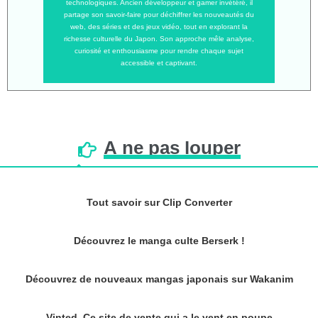
technologiques. Ancien développeur et gamer invétéré, il
partage son savoir-faire pour déchiffrer les nouveautés du
web, des séries et des jeux vidéo, tout en explorant la
richesse culturelle du Japon. Son approche mêle analyse,
curiosité et enthousiasme pour rendre chaque sujet
accessible et captivant.
À
ne
pas
louper
Tout savoir sur Clip Converter
Découvrez le manga culte Berserk !
Découvrez de nouveaux mangas japonais sur Wakanim
Vinted, Ce site de vente qui a le vent en poupe