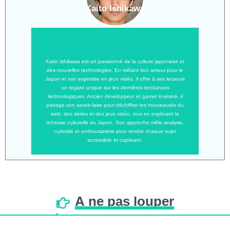
Kaito Ishikawa
Kaito Ishikawa est un passionné de la culture japonaise et
des nouvelles technologies. En mêlant son amour pour le
Japon et son expertise en jeux vidéo, il offre à ses lecteurs
un regard unique sur les dernières tendances
technologiques. Ancien développeur et gamer invétéré, il
partage son savoir-faire pour déchiffrer les nouveautés du
web, des séries et des jeux vidéo, tout en explorant la
richesse culturelle du Japon. Son approche mêle analyse,
curiosité et enthousiasme pour rendre chaque sujet
accessible et captivant.
À
ne
pas
louper