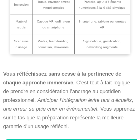
Totale, environnement
Partielle, ajout d’éléments
Immersion
virtuel complet
numériques à la réalité physique
Matériel
Casque VR, ordinateur
Smartphone, tablette ou lunettes
requis
ou smartphone
AR
Scénarios
Visites, team-building,
Signalétique, gamification,
d’usage
formation, showroom
networking augmenté
Vous réfléchissez sans cesse à la pertinence de
chaque approche immersive.
C’est tout à fait logique
de prendre en considération l’ancrage au quotidien
professionnel.
Anticiper l’intégration évite tant d’écueils,
une erreur se paie cher en événementiel
. Vous apprenez
sur le tas que la préparation représente la meilleure
garantie d’un usage réfléchi.