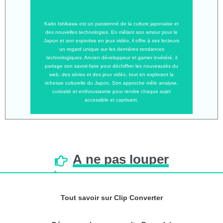
Kaito Ishikawa est un passionné de la culture japonaise et
des nouvelles technologies. En mêlant son amour pour le
Japon et son expertise en jeux vidéo, il offre à ses lecteurs
un regard unique sur les dernières tendances
technologiques. Ancien développeur et gamer invétéré, il
partage son savoir-faire pour déchiffrer les nouveautés du
web, des séries et des jeux vidéo, tout en explorant la
richesse culturelle du Japon. Son approche mêle analyse,
curiosité et enthousiasme pour rendre chaque sujet
accessible et captivant.
À
ne
pas
louper
Tout savoir sur Clip Converter