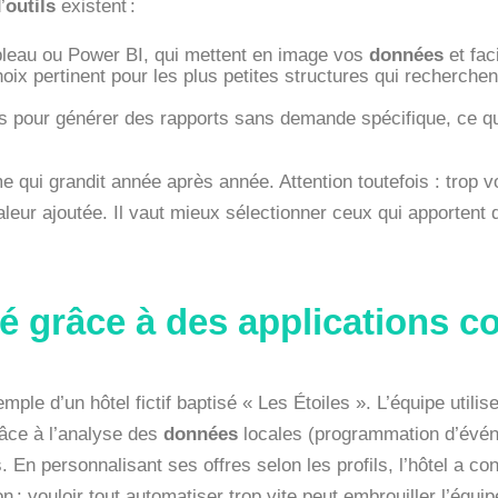
’
outils
existent :
bleau ou Power BI, qui mettent en image vos
données
et faci
hoix pertinent pour les plus petites structures qui recherche
 pour générer des rapports sans demande spécifique, ce qui 
 qui grandit année après année. Attention toutefois : trop vo
 valeur ajoutée. Il vaut mieux sélectionner ceux qui apportent
té grâce à des applications c
xemple d’un hôtel fictif baptisé « Les Étoiles ». L’équipe util
âce à l’analyse des
données
locales (programmation d’évén
s. En personnalisant ses offres selon les profils, l’hôtel a 
: vouloir tout automatiser trop vite peut embrouiller l’équipe