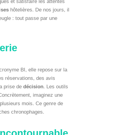
es et satisfaire les attentes
ises
hôtelières. De nos jours, il
eugle : tout passe par une
erie
cronyme BI, elle repose sur la
s réservations, des avis
la prise de
décision
. Les outils
 Concrètement, imaginez une
 plusieurs mois. Ce genre de
âches chronophages.
 incontournable