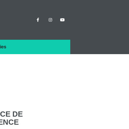
ies
NCE
DE
GENCE