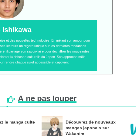
o Ishikawa
naise et des nouvelles technologies. En mêlant son amour pour
 à ses lecteurs un regard unique sur les dernières tendances
é, il partage son savoir-faire pour déchiffrer les nouveautés
plorant la richesse culturelle du Japon. Son approche mêle
ur rendre chaque sujet accessible et captivant.
À
ne
pas
louper
z le manga culte
Découvrez de nouveaux
mangas japonais sur
Wakanim