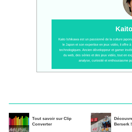
Kait
Kaito Ishikawa est un passionné de la culture japo
le Japon et son expertise en jeux vidéo, il offre
technologiques. Ancien développeur et gamer invétér
du web, des séries et des jeux vidéo, tout en ex
analyse, curiosité et enthousiasme po
Tout savoir sur Clip
Découvre
Converter
Berserk !