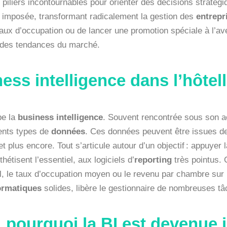
iliers incontournables pour orienter des décisions stratégiqu
 imposée, transformant radicalement la gestion des
entrepr
taux d’occupation ou de lancer une promotion spéciale à l’av
 des tendances du marché.
ness intelligence dans l’hôtell
be la
business intelligence
. Souvent rencontrée sous son a
ents types de
données
. Ces données peuvent être issues de
 plus encore. Tout s’articule autour d’un objectif : appuyer 
étisent l’essentiel, aux logiciels d’
reporting
très pointus.
œil, le taux d’occupation moyen ou le revenu par chambre sur
ormatiques
solides, libère le gestionnaire de nombreuses t
 : pourquoi la BI est devenue