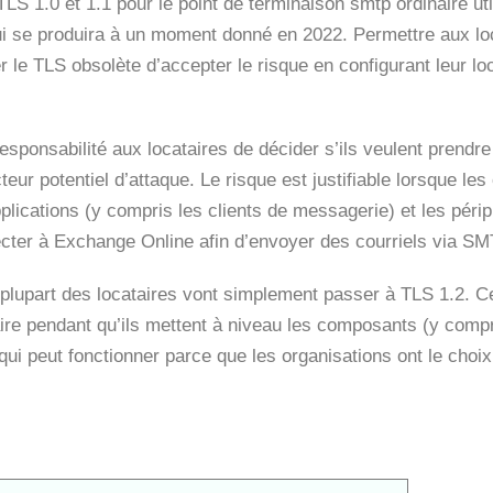
S 1.0 et 1.1 pour le point de terminaison smtp ordinaire uti
ui se produira à un moment donné en 2022. Permettre aux lo
r le TLS obsolète d’accepter le risque en configurant leur lo
esponsabilité aux locataires de décider s’ils veulent prendre 
teur potentiel d’attaque. Le risque est justifiable lorsque le
plications (y compris les clients de messagerie) et les péri
cter à Exchange Online afin d’envoyer des courriels via SM
la plupart des locataires vont simplement passer à TLS 1.2. C
faire pendant qu’ils mettent à niveau les composants (y compr
ui peut fonctionner parce que les organisations ont le choix 