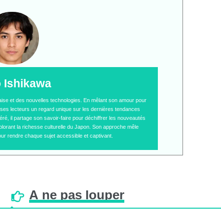
o Ishikawa
naise et des nouvelles technologies. En mêlant son amour pour
 à ses lecteurs un regard unique sur les dernières tendances
é, il partage son savoir-faire pour déchiffrer les nouveautés
plorant la richesse culturelle du Japon. Son approche mêle
ur rendre chaque sujet accessible et captivant.
À
ne
pas
louper